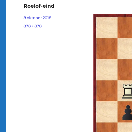
Roelof-eind
Geplaatst
8 oktober 2018
op
Volledige
878 × 878
grootte