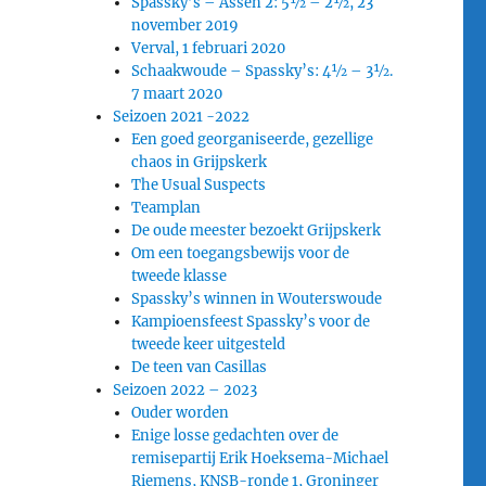
Spassky’s – Assen 2: 5½ – 2½, 23
november 2019
Verval, 1 februari 2020
Schaakwoude – Spassky’s: 4½ – 3½.
7 maart 2020
Seizoen 2021 -2022
Een goed georganiseerde, gezellige
chaos in Grijpskerk
The Usual Suspects
Teamplan
De oude meester bezoekt Grijpskerk
Om een toegangsbewijs voor de
tweede klasse
Spassky’s winnen in Wouterswoude
Kampioensfeest Spassky’s voor de
tweede keer uitgesteld
De teen van Casillas
Seizoen 2022 – 2023
Ouder worden
Enige losse gedachten over de
remisepartij Erik Hoeksema-Michael
Riemens, KNSB-ronde 1, Groninger