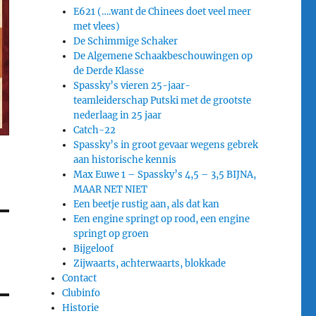
E621 (….want de Chinees doet veel meer
met vlees)
De Schimmige Schaker
De Algemene Schaakbeschouwingen op
de Derde Klasse
Spassky’s vieren 25-jaar-
teamleiderschap Putski met de grootste
nederlaag in 25 jaar
Catch-22
Spassky’s in groot gevaar wegens gebrek
aan historische kennis
Max Euwe 1 – Spassky’s 4,5 – 3,5 BIJNA,
MAAR NET NIET
Een beetje rustig aan, als dat kan
Een engine springt op rood, een engine
springt op groen
Bijgeloof
Zijwaarts, achterwaarts, blokkade
Contact
Clubinfo
Historie