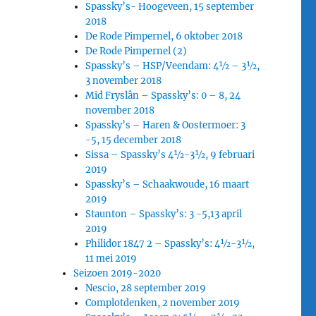
Spassky’s- Hoogeveen, 15 september
2018
De Rode Pimpernel, 6 oktober 2018
De Rode Pimpernel (2)
Spassky’s – HSP/Veendam: 4½ – 3½,
3 november 2018
Mid Fryslân – Spassky’s: 0 – 8, 24
november 2018
Spassky’s – Haren & Oostermoer: 3
-5, 15 december 2018
Sissa – Spassky’s 4½-3½, 9 februari
2019
Spassky’s – Schaakwoude, 16 maart
2019
Staunton – Spassky’s: 3 -5,13 april
2019
Philidor 1847 2 – Spassky’s: 4½-3½,
11 mei 2019
Seizoen 2019-2020
Nescio, 28 september 2019
Complotdenken, 2 november 2019