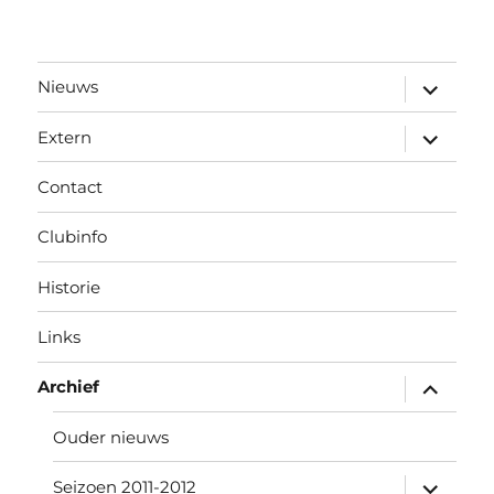
submen
Nieuws
uitvouw
submen
Extern
uitvouw
Contact
Clubinfo
Historie
Links
submen
Archief
uitvouw
Ouder nieuws
submen
Seizoen 2011-2012