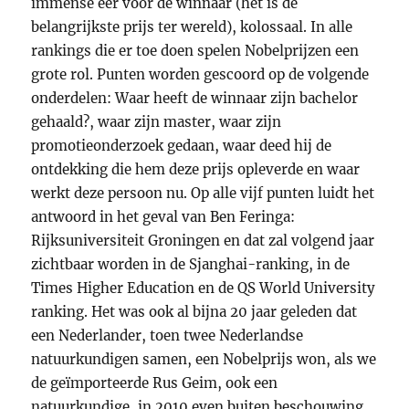
immense eer voor de winnaar (het is de
belangrijkste prijs ter wereld), kolossaal. In alle
rankings die er toe doen spelen Nobelprijzen een
grote rol. Punten worden gescoord op de volgende
onderdelen: Waar heeft de winnaar zijn bachelor
gehaald?, waar zijn master, waar zijn
promotieonderzoek gedaan, waar deed hij de
ontdekking die hem deze prijs opleverde en waar
werkt deze persoon nu. Op alle vijf punten luidt het
antwoord in het geval van Ben Feringa:
Rijksuniversiteit Groningen en dat zal volgend jaar
zichtbaar worden in de Sjanghai-ranking, in de
Times Higher Education en de QS World University
ranking. Het was ook al bijna 20 jaar geleden dat
een Nederlander, toen twee Nederlandse
natuurkundigen samen, een Nobelprijs won, als we
de geïmporteerde Rus Geim, ook een
natuurkundige, in 2010 even buiten beschouwing