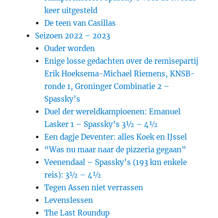
keer uitgesteld
De teen van Casillas
Seizoen 2022 – 2023
Ouder worden
Enige losse gedachten over de remisepartij
Erik Hoeksema-Michael Riemens, KNSB-
ronde 1, Groninger Combinatie 2 –
Spassky’s
Duel der wereldkampioenen: Emanuel
Lasker 1 – Spassky’s 3½ – 4½
Een dagje Deventer: alles Koek en IJssel
“Was nu maar naar de pizzeria gegaan”
Veenendaal – Spassky’s (193 km enkele
reis): 3½ – 4½
Tegen Assen niet verrassen
Levenslessen
The Last Roundup