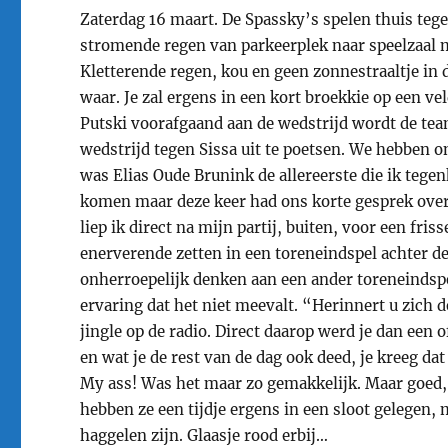
Zaterdag 16 maart. De Spassky’s spelen thuis te
stromende regen van parkeerplek naar speelzaal m
Kletterende regen, kou en geen zonnestraaltje in d
waar. Je zal ergens in een kort broekkie op een ve
Putski voorafgaand aan de wedstrijd wordt de te
wedstrijd tegen Sissa uit te poetsen. We hebben 
was Elias Oude Brunink de allereerste die ik tege
komen maar deze keer had ons korte gesprek over z
liep ik direct na mijn partij, buiten, voor een fris
enerverende zetten in een toreneindspel achter 
onherroepelijk denken aan een ander toreneindspe
ervaring dat het niet meevalt. “Herinnert u zich
jingle op de radio. Direct daarop werd je dan een 
en wat je de rest van de dag ook deed, je kreeg da
My ass! Was het maar zo gemakkelijk. Maar goed, 
hebben ze een tijdje ergens in een sloot gelegen,
haggelen zijn. Glaasje rood erbij…