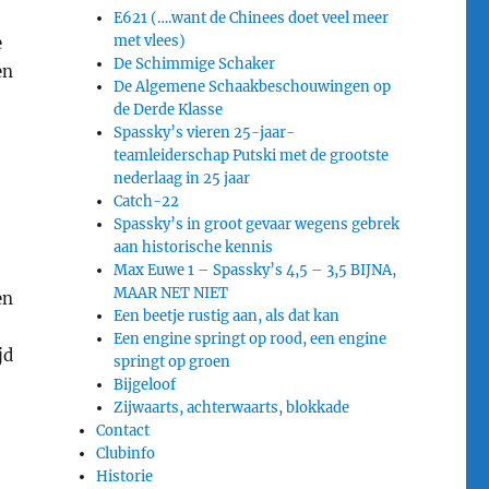
E621 (….want de Chinees doet veel meer
met vlees)
e
De Schimmige Schaker
en
De Algemene Schaakbeschouwingen op
de Derde Klasse
Spassky’s vieren 25-jaar-
teamleiderschap Putski met de grootste
nederlaag in 25 jaar
Catch-22
Spassky’s in groot gevaar wegens gebrek
aan historische kennis
Max Euwe 1 – Spassky’s 4,5 – 3,5 BIJNA,
MAAR NET NIET
en
Een beetje rustig aan, als dat kan
Een engine springt op rood, een engine
jd
springt op groen
Bijgeloof
Zijwaarts, achterwaarts, blokkade
Contact
Clubinfo
Historie