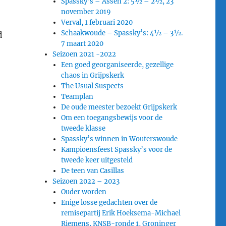
Spassky’s – Assen 2: 5½ – 2½, 23
november 2019
Verval, 1 februari 2020
Schaakwoude – Spassky’s: 4½ – 3½.
d
7 maart 2020
Seizoen 2021 -2022
Een goed georganiseerde, gezellige
chaos in Grijpskerk
The Usual Suspects
Teamplan
De oude meester bezoekt Grijpskerk
Om een toegangsbewijs voor de
tweede klasse
Spassky’s winnen in Wouterswoude
Kampioensfeest Spassky’s voor de
tweede keer uitgesteld
De teen van Casillas
Seizoen 2022 – 2023
Ouder worden
Enige losse gedachten over de
remisepartij Erik Hoeksema-Michael
Riemens, KNSB-ronde 1, Groninger