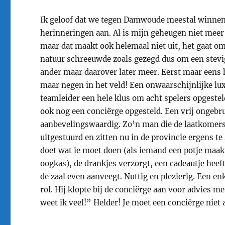
Ik geloof dat we tegen Damwoude meestal winnen. 
herinneringen aan. Al is mijn geheugen niet meer 
maar dat maakt ook helemaal niet uit, het gaat o
natuur schreeuwde zoals gezegd dus om een stevig
ander maar daarover later meer. Eerst maar eens h
maar negen in het veld! Een onwaarschijnlijke lux
teamleider een hele klus om acht spelers opgesteld
ook nog een conciërge opgesteld. Een vrij ongebr
aanbevelingswaardig. Zo’n man die de laatkomers 
uitgestuurd en zitten nu in de provincie ergens 
doet wat ie moet doen (als iemand een potje maakt 
oogkas), de drankjes verzorgt, een cadeautje heeft
de zaal even aanveegt. Nuttig en plezierig. Een e
rol. Hij klopte bij de conciërge aan voor advies m
weet ik veel!” Helder! Je moet een conciërge niet 