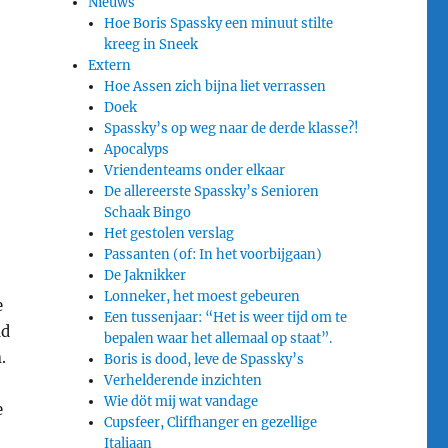
Nieuws
Hoe Boris Spassky een minuut stilte
kreeg in Sneek
Extern
r
Hoe Assen zich bijna liet verrassen
Doek
Spassky’s op weg naar de derde klasse?!
Apocalyps
Vriendenteams onder elkaar
De allereerste Spassky’s Senioren
j
Schaak Bingo
Het gestolen verslag
Passanten (of: In het voorbijgaan)
De Jaknikker
Lonneker, het moest gebeuren
e
Een tussenjaar: “Het is weer tijd om te
id
bepalen waar het allemaal op staat”.
.
Boris is dood, leve de Spassky’s
Verhelderende inzichten
Wie döt mij wat vandage
e
Cupsfeer, Cliffhanger en gezellige
Italiaan