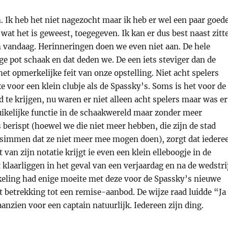
Ik heb het niet nagezocht maar ik heb er wel een paar goed
wat het is geweest, toegegeven. Ik kan er dus best naast zitt
m vandaag. Herinneringen doen we even niet aan. De hele
e pot schaak en dat deden we. De een iets steviger dan de
et opmerkelijke feit van onze opstelling. Niet acht spelers
e voor een klein clubje als de Spassky’s. Soms is het voor de
 te krijgen, nu waren er niet alleen acht spelers maar was er
uikelijke functie in de schaakwereld maar zonder meer
berispt (hoewel we die niet meer hebben, die zijn de stad
te simmen dat ze niet meer mee mogen doen), zorgt dat iedere
van zijn notatie krijgt ie even een klein elleboogje in de
 klaarliggen in het geval van een verjaardag en na de wedstri
nkeling had enige moeite met deze voor de Spassky’s nieuwe
et betrekking tot een remise-aanbod. De wijze raad luidde “Ja
aanzien voor een captain natuurlijk. Iedereen zijn ding.