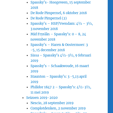
Spassky’s- Hoogeveen, 15 september
2018
De Rode Pimpernel, 6 oktober 2018
De Rode Pimpernel (2)
Spassky’s – HSP/Veendam: 4½ – 3½,
3 november 2018
Mid Fryslân – Spassky’s: 0 – 8, 24
november 2018
Spassky’s – Haren & Oostermoer: 3
-5, 15 december 2018
Sissa – Spassky’s 4½-3½, 9 februari
2019
Spassky’s – Schaakwoude, 16 maart
2019
Staunton – Spassky’s: 3 -5,13 april
2019
Philidor 1847 2 – Spassky’s: 4½-3½,
11 mei 2019
Seizoen 2019-2020
Nescio, 28 september 2019
Complotdenken, 2 november 2019