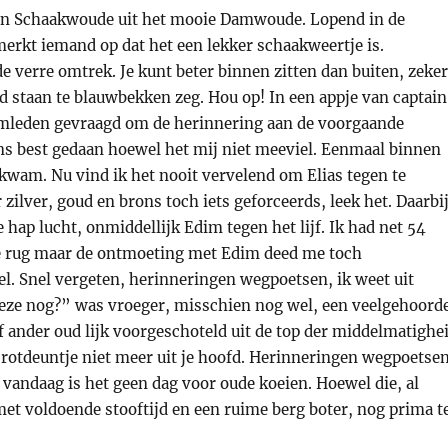
gen Schaakwoude uit het mooie Damwoude. Lopend in de
erkt iemand op dat het een lekker schaakweertje is.
e verre omtrek. Je kunt beter binnen zitten dan buiten, zeke
ld staan te blauwbekken zeg. Hou op! In een appje van captain
amleden gevraagd om de herinnering aan de voorgaande
ons best gedaan hoewel het mij niet meeviel. Eenmaal binnen
nkwam. Nu vind ik het nooit vervelend om Elias tegen te
ilver, goud en brons toch iets geforceerds, leek het. Daarbi
se hap lucht, onmiddellijk Edim tegen het lijf. Ik had net 54
de rug maar de ontmoeting met Edim deed me toch
l. Snel vergeten, herinneringen wegpoetsen, ik weet uit
 deze nog?” was vroeger, misschien nog wel, een veelgehoord
of ander oud lijk voorgeschoteld uit de top der middelmatighe
t rotdeuntje niet meer uit je hoofd. Herinneringen wegpoetsen
vandaag is het geen dag voor oude koeien. Hoewel die, al
 met voldoende stooftijd en een ruime berg boter, nog prima t