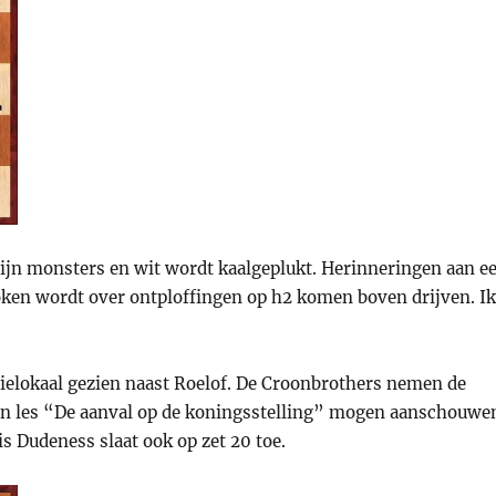
n zijn monsters en wit wordt kaalgeplukt. Herinneringen aan e
roken wordt over ontploffingen op h2 komen boven drijven. I
ctielokaal gezien naast Roelof. De Croonbrothers nemen de
 een les “De aanval op de koningsstelling” mogen aanschouwe
is Dudeness slaat ook op zet 20 toe.