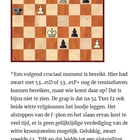
“Een volgend cruciaal moment is bereikt. Hier had
zwart met 53…e1D of 53…e1P+ nog de remisehaven
kunnen bereiken, maar wie komt daar op? Dat is
bijna niet te zien. De grap is dat na 54 Txe1 f2 ook
beide witte vrijpionnen het loodje leggen. Het
afstoppen van de f-pion en het slaan ervan kost te
veel tijd, er is geen gelijktijdige verdediging van de
witte kroonjuwelen mogelijk. Gelukkig, zwart
speelde 53…Td8 en dat leidde tot een slotstelling