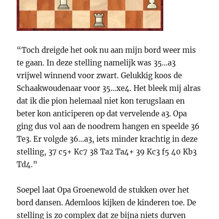
“Toch dreigde het ook nu aan mijn bord weer mis
te gaan. In deze stelling namelijk was 35…a3
vrijwel winnend voor zwart. Gelukkig koos de
Schaakwoudenaar voor 35…xe4. Het bleek mij alras
dat ik die pion helemaal niet kon terugslaan en
beter kon anticiperen op dat vervelende a3. Opa
ging dus vol aan de noodrem hangen en speelde 36
Te3. Er volgde 36…a3, iets minder krachtig in deze
stelling, 37 c5+ Kc7 38 Ta2 Ta4+ 39 Kc3 f5 40 Kb3
Td4.”
Soepel laat Opa Groenewold de stukken over het
bord dansen. Ademloos kijken de kinderen toe. De
stelling is zo complex dat ze bijna niets durven