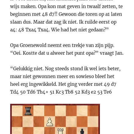
wijs maken. Opa kon mat geven in twaalf zetten, te
beginnen met 48 d7!! Gewoon die toren op a1 laten
slaan dus. Maar dat zag ik niet. Ik ruilde eerst op
a4: 48 Txa4 Txa4. Wie had het niet gedaan?”
Opa Groenewold neemt een trekje van zijn pijp.
“Oei. Kostte dat u alweer het punt opa?” vraagt Jan.
“Gelukkig niet. Nog steeds stond ik wel iets beter,
maar niet gewonnen meer en sowieso bleef het
heel erg ingewikkeld. Het ging verder met 49 d7
Td4 50 Td6 Tb4+ 51 Kc3 Tb8 52 Kd3 e2 53 Te6