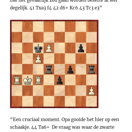
Dat het gevaarlijk zou gaan worden besefte ik wel
degelijk. 41 Txa3 f4 42 d6+ Kc6 43 Tc3 e3”
“Een cruciaal moment. Opa gooide het hier op een
schaakje. 44 Ta6+ De vraag was waar de zwarte