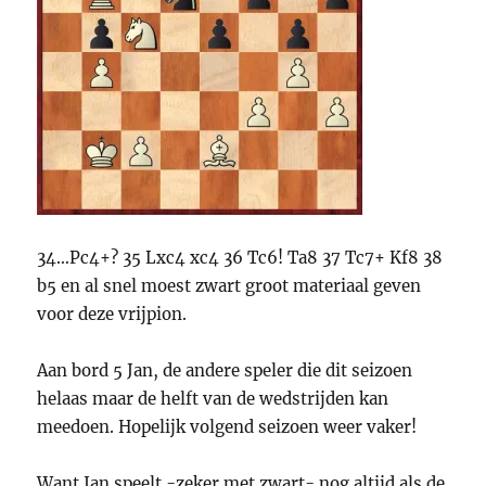
34…Pc4+? 35 Lxc4 xc4 36 Tc6! Ta8 37 Tc7+ Kf8 38
b5 en al snel moest zwart groot materiaal geven
voor deze vrijpion.
Aan bord 5 Jan, de andere speler die dit seizoen
helaas maar de helft van de wedstrijden kan
meedoen. Hopelijk volgend seizoen weer vaker!
Want Jan speelt -zeker met zwart- nog altijd als de