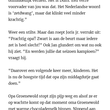
onmiddellijk verliest. Het is Duits. Een verre
voorvader van jou was dat. Het Nederlandse woord
is ‘zetdwang’, maar dat klinkt veel minder
krachtig.”
Weer een stilte. Maar dan roept Joris jr. verrukt uit:
“Prachtig opa!! Zwart is aan de beurt maar iedere
zet is heel slecht!” Ook Jan glundert om wat nu ook
hij ziet. “En werden jullie dat seizoen kampioen?”
vraagt hij.
“Daarover een volgende keer meer, kinderen. Het
is nu de hoogste tijd dat opa zijn middagdutje gaat
doen.”
Opa Groenewold stopt zijn pijp weg en alsof ze er
op wachtte komt op dat moment oma Groenewold
met warme chocolademelk binnen. Nippend aan