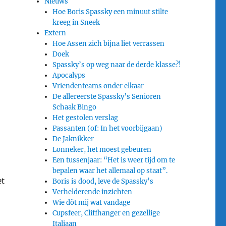
Nieuws
Hoe Boris Spassky een minuut stilte
kreeg in Sneek
Extern
Hoe Assen zich bijna liet verrassen
Doek
Spassky’s op weg naar de derde klasse?!
Apocalyps
Vriendenteams onder elkaar
De allereerste Spassky’s Senioren
Schaak Bingo
Het gestolen verslag
Passanten (of: In het voorbijgaan)
De Jaknikker
Lonneker, het moest gebeuren
Een tussenjaar: “Het is weer tijd om te
bepalen waar het allemaal op staat”.
et
Boris is dood, leve de Spassky’s
Verhelderende inzichten
Wie döt mij wat vandage
Cupsfeer, Cliffhanger en gezellige
Italiaan