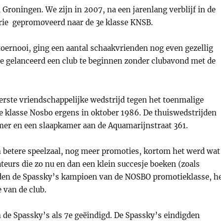
 Groningen. We zijn in 2007, na een jarenlang verblijf in de
orie gepromoveerd naar de 3e klasse KNSB.
oernooi, ging een aantal schaakvrienden nog even gezellig
ee gelanceerd een club te beginnen zonder clubavond met de
eerste vriendschappelijke wedstrijd tegen het toenmalige
e klasse Nosbo ergens in oktober 1986. De thuiswedstrijden
mer en een slaapkamer aan de Aquamarijnstraat 361.
n betere speelzaal, nog meer promoties, kortom het werd wat
eurs die zo nu en dan een klein succesje boeken (zoals
den de Spassky’s kampioen van de NOSBO promotieklasse, h
e van de club.
 de Spassky’s als 7e geëindigd. De Spassky’s eindigden