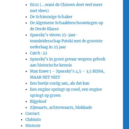
E621 (….want de Chinees doet veel meer
met vlees)
De Schimmige Schaker
De Algemene Schaakbeschouwingen op
de Derde Klasse
Spassky’s vieren 25-jaar-
teamleiderschap Putski met de grootste
nederlaag in 25 jaar
Catch-22
Spassky’s in groot gevaar wegens gebrek
aan historische kennis
Max Euwe 1 – Spassky’s 4,5 – 3,5 BIJNA,
MAAR NET NIET
Een beetje rustig aan, als dat kan
Een engine springt op rood, een engine
springt op groen
Bijgeloof
Zijwaarts, achterwaarts, blokkade
Contact
Clubinfo
Historie