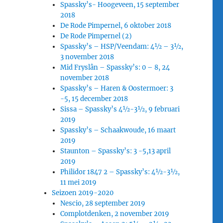
Spassky’s- Hoogeveen, 15 september
2018
De Rode Pimpernel, 6 oktober 2018
De Rode Pimpernel (2)
Spassky’s – HSP/Veendam: 4½ – 3½,
3 november 2018
Mid Fryslân – Spassky’s: 0 – 8, 24
november 2018
Spassky’s – Haren & Oostermoer: 3
-5, 15 december 2018
Sissa – Spassky’s 4½-3½, 9 februari
2019
Spassky’s – Schaakwoude, 16 maart
2019
Staunton – Spassky’s: 3 -5,13 april
2019
Philidor 1847 2 – Spassky’s: 4½-3½,
11 mei 2019
Seizoen 2019-2020
Nescio, 28 september 2019
Complotdenken, 2 november 2019