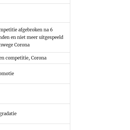
mpetitie afgebroken na 6
nden en niet meer uitgespeeld
nwege Corona
en competitie, Corona
omotie
gradatie