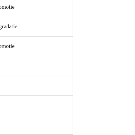
omotie
gradatie
omotie