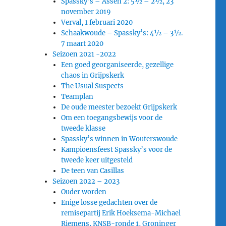
Spassky’s – Assen 2: 5½ – 2½, 23
november 2019
Verval, 1 februari 2020
Schaakwoude – Spassky’s: 4½ – 3½.
7 maart 2020
Seizoen 2021 -2022
Een goed georganiseerde, gezellige
chaos in Grijpskerk
The Usual Suspects
Teamplan
De oude meester bezoekt Grijpskerk
Om een toegangsbewijs voor de
tweede klasse
Spassky’s winnen in Wouterswoude
Kampioensfeest Spassky’s voor de
tweede keer uitgesteld
De teen van Casillas
Seizoen 2022 – 2023
Ouder worden
Enige losse gedachten over de
remisepartij Erik Hoeksema-Michael
Riemens, KNSB-ronde 1, Groninger