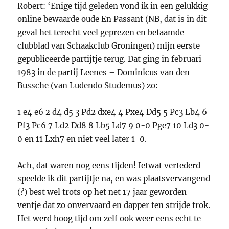
Robert: ‘Enige tijd geleden vond ik in een gelukkig
online bewaarde oude En Passant (NB, dat is in dit
geval het terecht veel geprezen en befaamde
clubblad van Schaakclub Groningen) mijn eerste
gepubliceerde partijtje terug. Dat ging in februari
1983 in de partij Leenes – Dominicus van den
Bussche (van Ludendo Studemus) zo:
1 e4 e6 2 d4 d5 3 Pd2 dxe4 4 Pxe4 Dd5 5 Pc3 Lb4 6
Pf3 Pc6 7 Ld2 Dd8 8 Lb5 Ld7 9 0-0 Pge7 10 Ld3 0-
0 en 11 Lxh7 en niet veel later 1-0.
Ach, dat waren nog eens tijden! Ietwat vertederd
speelde ik dit partijtje na, en was plaatsvervangend
(?) best wel trots op het net 17 jaar geworden
ventje dat zo onvervaard en dapper ten strijde trok.
Het werd hoog tijd om zelf ook weer eens echt te