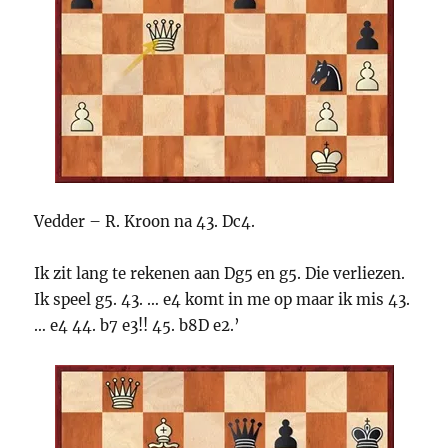
Vedder – R. Kroon na 43. Dc4.
Ik zit lang te rekenen aan Dg5 en g5. Die verliezen.
Ik speel g5. 43. … e4 komt in me op maar ik mis 43.
… e4 44. b7 e3!! 45. b8D e2.’