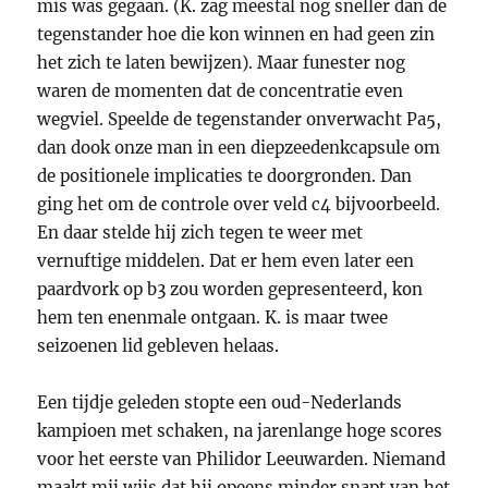
mis was gegaan. (K. zag meestal nog sneller dan de
tegenstander hoe die kon winnen en had geen zin
het zich te laten bewijzen). Maar funester nog
waren de momenten dat de concentratie even
wegviel. Speelde de tegenstander onverwacht Pa5,
dan dook onze man in een diepzeedenkcapsule om
de positionele implicaties te doorgronden. Dan
ging het om de controle over veld c4 bijvoorbeeld.
En daar stelde hij zich tegen te weer met
vernuftige middelen. Dat er hem even later een
paardvork op b3 zou worden gepresenteerd, kon
hem ten enenmale ontgaan. K. is maar twee
seizoenen lid gebleven helaas.
Een tijdje geleden stopte een oud-Nederlands
kampioen met schaken, na jarenlange hoge scores
voor het eerste van Philidor Leeuwarden. Niemand
maakt mij wijs dat hij opeens minder snapt van het