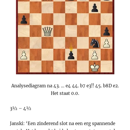
Analysediagram na 43. … e4 44. b7 e3!! 45. b8D e2.
Het staat 0.0.
3½ – 4½
Janski: ‘Een zinderend slot na een erg spannende