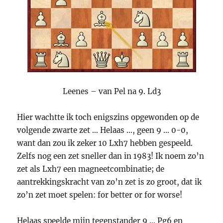
Leenes – van Pel na 9. Ld3
Hier wachtte ik toch enigszins opgewonden op de
volgende zwarte zet … Helaas …, geen 9 … 0-0,
want dan zou ik zeker 10 Lxh7 hebben gespeeld.
Zelfs nog een zet sneller dan in 1983! Ik noem zo’n
zet als Lxh7 een magneetcombinatie; de
aantrekkingskracht van zo’n zet is zo groot, dat ik
zo’n zet moet spelen: for better or for worse!
Helaas speelde mijn tegenstander 9 … Pg6 en