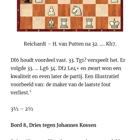
Reichardt – H. van Putten na 32. …. Kh7.
Df6 houdt voordeel vast. 33. Tg1? verspeelt het. Er
volgde 33. … Lg6 34. Df2 Le4+ en zwart won een
kwaliteit en even later de partij. Een illustratief
voorbeeld van: de maker van de laatste fout
verliest.’
3½ – 2½
Bord 8, Dries tegen Johannes Kossen