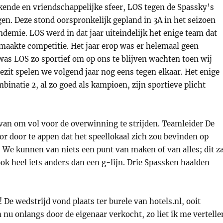
ekende en vriendschappelijke sfeer, LOS tegen de Spassky’s
gen. Deze stond oorspronkelijk gepland in 3A in het seizoen
emie. LOS werd in dat jaar uiteindelijk het enige team dat
emaakte competitie. Het jaar erop was er helemaal geen
was LOS zo sportief om op ons te blijven wachten toen wij
zit spelen we volgend jaar nog eens tegen elkaar. Het enige
binatie 2, al zo goed als kampioen, zijn sportieve plicht
van om vol voor de overwinning te strijden. Teamleider De
or door te appen dat het speellokaal zich zou bevinden op
 We kunnen van niets een punt van maken of van alles; dit za
ook heel iets anders dan een g-lijn. Drie Spassken haalden
e wedstrijd vond plaats ter burele van hotels.nl, ooit
u onlangs door de eigenaar verkocht, zo liet ik me vertelle