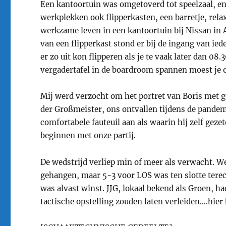
Een kantoortuin was omgetoverd tot speelzaal, en
werkplekken ook flipperkasten, een barretje, relax
werkzame leven in een kantoortuin bij Nissan in A
van een flipperkast stond er bij de ingang van ied
er zo uit kon flipperen als je te vaak later dan 08.3
vergadertafel in de boardroom spannen moest je 
Mij werd verzocht om het portret van Boris met ge
der Großmeister, ons ontvallen tijdens de pande
comfortabele fauteuil aan als waarin hij zelf geze
beginnen met onze partij.
De wedstrijd verliep min of meer als verwacht. We
gehangen, maar 5-3 voor LOS was ten slotte terec
was alvast winst. JJG, lokaal bekend als Groen, ha
tactische opstelling zouden laten verleiden….hie