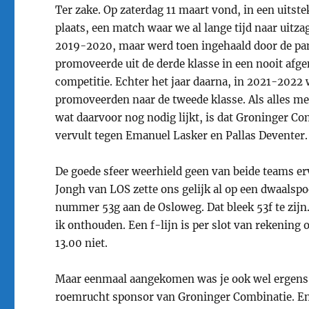
Ter zake. Op zaterdag 11 maart vond, in een uitst
plaats, een match waar we al lange tijd naar uitza
2019-2020, maar werd toen ingehaald door de pand
promoveerde uit de derde klasse in een nooit afg
competitie. Echter het jaar daarna, in 2021-2022 
promoveerden naar de tweede klasse. Als alles mee
wat daarvoor nog nodig lijkt, is dat Groninger Com
vervult tegen Emanuel Lasker en Pallas Deventer.
De goede sfeer weerhield geen van beide teams er
Jongh van LOS zette ons gelijk al op een dwaalspo
nummer 53g aan de Osloweg. Dat bleek 53f te zijn.
ik onthouden. Een f-lijn is per slot van rekening 
13.00 niet.
Maar eenmaal aangekomen was je ook wel ergens! D
roemrucht sponsor van Groninger Combinatie. En n