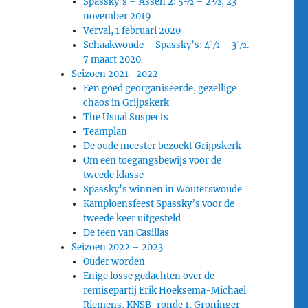
Spassky’s – Assen 2: 5½ – 2½, 23
november 2019
Verval, 1 februari 2020
Schaakwoude – Spassky’s: 4½ – 3½.
7 maart 2020
Seizoen 2021 -2022
Een goed georganiseerde, gezellige
chaos in Grijpskerk
The Usual Suspects
Teamplan
De oude meester bezoekt Grijpskerk
Om een toegangsbewijs voor de
tweede klasse
Spassky’s winnen in Wouterswoude
Kampioensfeest Spassky’s voor de
tweede keer uitgesteld
De teen van Casillas
Seizoen 2022 – 2023
Ouder worden
Enige losse gedachten over de
remisepartij Erik Hoeksema-Michael
Riemens, KNSB-ronde 1, Groninger