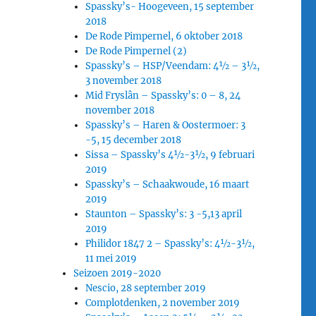
Spassky’s- Hoogeveen, 15 september
2018
De Rode Pimpernel, 6 oktober 2018
De Rode Pimpernel (2)
Spassky’s – HSP/Veendam: 4½ – 3½,
3 november 2018
Mid Fryslân – Spassky’s: 0 – 8, 24
november 2018
Spassky’s – Haren & Oostermoer: 3
-5, 15 december 2018
Sissa – Spassky’s 4½-3½, 9 februari
2019
Spassky’s – Schaakwoude, 16 maart
2019
Staunton – Spassky’s: 3 -5,13 april
2019
Philidor 1847 2 – Spassky’s: 4½-3½,
11 mei 2019
Seizoen 2019-2020
Nescio, 28 september 2019
Complotdenken, 2 november 2019