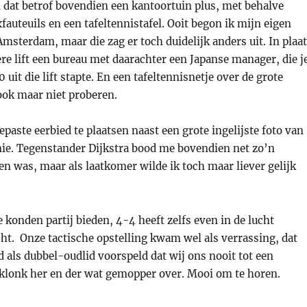
 dat betrof bovendien een kantoortuin plus, met behalve
fauteuils en een tafeltennistafel. Ooit begon ik mijn eigen
msterdam, maar die zag er toch duidelijk anders uit. In plaa
ere lift een bureau met daarachter een Japanse manager, die j
0 uit die lift stapte. En een tafeltennisnetje over de grote
ook maar niet proberen.
paste eerbied te plaatsen naast een grote ingelijste foto van
mie. Tegenstander Dijkstra bood me bovendien net zo’n
ten was, maar als laatkomer wilde ik toch maar liever gelijk
 konden partij bieden, 4-4 heeft zelfs even in de lucht
ht. Onze tactische opstelling kwam wel als verrassing, dat
d als dubbel-oudlid voorspeld dat wij ons nooit tot een
r klonk her en der wat gemopper over. Mooi om te horen.