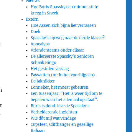
Nieuws
Hoe Boris Spassky een minuut stilte
kreeg in Sneek
Extern
Hoe Assen zich bijna liet verrassen
Doek
Spassky’s op weg naar de derde klasse?!
;
Apocalyps
Vriendenteams onder elkaar
De allereerste Spassky’s Senioren
Schaak Bingo
Het gestolen verslag
Passanten (of: In het voorbijgaan)
De Jaknikker
Lonneker, het moest gebeuren
n
Een tussenjaar: “Het is weer tijd om te
bepalen waar het allemaal op staat”.
t
Boris is dood, leve de Spassky’s
Verhelderende inzichten
n
Wie döt mij wat vandage
Cupsfeer, Cliffhanger en gezellige
Italiaan