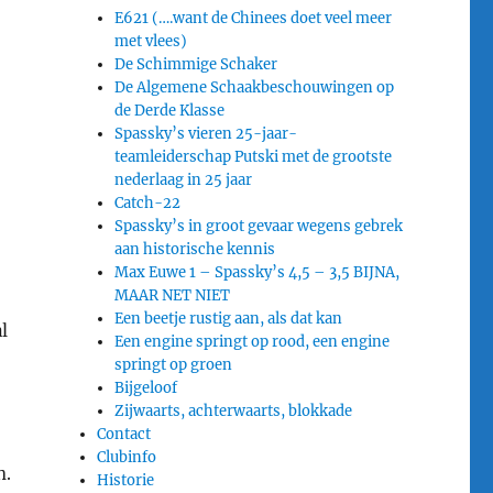
E621 (….want de Chinees doet veel meer
met vlees)
De Schimmige Schaker
De Algemene Schaakbeschouwingen op
de Derde Klasse
Spassky’s vieren 25-jaar-
teamleiderschap Putski met de grootste
nederlaag in 25 jaar
Catch-22
Spassky’s in groot gevaar wegens gebrek
aan historische kennis
Max Euwe 1 – Spassky’s 4,5 – 3,5 BIJNA,
MAAR NET NIET
Een beetje rustig aan, als dat kan
l
Een engine springt op rood, een engine
springt op groen
Bijgeloof
Zijwaarts, achterwaarts, blokkade
Contact
Clubinfo
n.
Historie