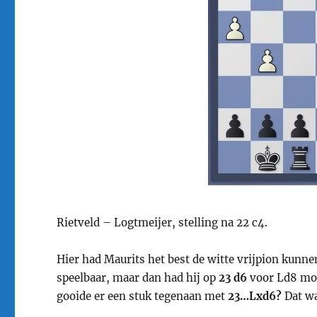
Rietveld – Logtmeijer, stelling na 22 c4.
Hier had Maurits het best de witte vrijpion kunn
speelbaar, maar dan had hij op
23 d6
voor Ld8 moe
gooide er een stuk tegenaan met
23…Lxd6?
Dat wa