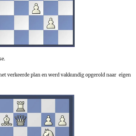
se.
g het verkeerde plan en werd vakkundig opgerold naar eigen