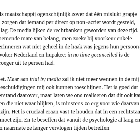
 als maatschappij ogenschijnlijk zover dat één mislukt grapje
n zorgen dat iemand per direct op non-actief wordt gesteld,
lag. De media lijken de rechtbanken geworden van deze tijd.
afnemende mate van belang, men zoeke bij voorkeur enkele
herinneren wat niet geheel in de haak was jegens hun persoon
n woker Nederland en hupakee:
in no time gecancelled
is de
roeger uit te persen had.
iet. Maar aan
trial by media
zal ik niet meer wennen in de mij
beschuldigingen mij ook kunnen toeschijnen. Het is goed dat
rstand daarover, maar laten we ons realiseren dat dit ook ka
n die niet waar blijken, is minstens zo erg voor wie daarvan
zijn. Het is cruciaal eraan vast te houden dat in een rechtstaa
 moet zijn. En te beseffen dat vanuit de psychologie al lang e
 naarmate ze langer vervlogen tijden betreffen.