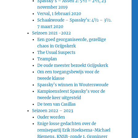
Spassky’s – Assen 2: 5½ – 2½, 23
november 2019
Verval, 1 februari 2020
Schaakwoude – Spassky’s: 4½ – 3½.
7 maart 2020
Seizoen 2021 -2022
Een goed georganiseerde, gezellige
chaos in Grijpskerk
The Usual Suspects
Teamplan
De oude meester bezoekt Grijpskerk
Om een toegangsbewijs voor de
tweede klasse
Spassky’s winnen in Wouterswoude
Kampioensfeest Spassky’s voor de
tweede keer uitgesteld
De teen van Casillas
Seizoen 2022 – 2023
Ouder worden
Enige losse gedachten over de
remisepartij Erik Hoeksema-Michael
Riemens, KNSB-ronde 1, Groninger