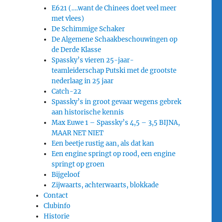
E621 (….want de Chinees doet veel meer
met vlees)
De Schimmige Schaker
De Algemene Schaakbeschouwingen op
de Derde Klasse
Spassky’s vieren 25-jaar-
teamleiderschap Putski met de grootste
nederlaag in 25 jaar
Catch-22
Spassky’s in groot gevaar wegens gebrek
aan historische kennis
Max Euwe 1 – Spassky’s 4,5 – 3,5 BIJNA,
MAAR NET NIET
Een beetje rustig aan, als dat kan
Een engine springt op rood, een engine
springt op groen
Bijgeloof
Zijwaarts, achterwaarts, blokkade
Contact
Clubinfo
Historie