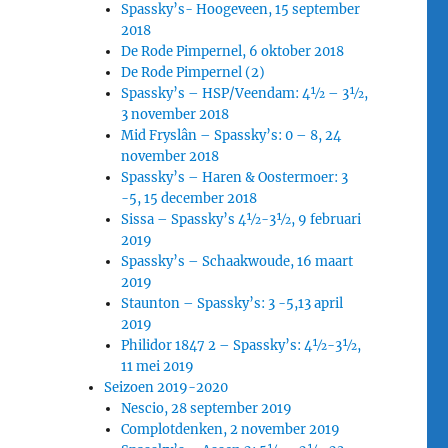
Spassky’s- Hoogeveen, 15 september
2018
De Rode Pimpernel, 6 oktober 2018
De Rode Pimpernel (2)
Spassky’s – HSP/Veendam: 4½ – 3½,
3 november 2018
Mid Fryslân – Spassky’s: 0 – 8, 24
november 2018
Spassky’s – Haren & Oostermoer: 3
-5, 15 december 2018
Sissa – Spassky’s 4½-3½, 9 februari
2019
Spassky’s – Schaakwoude, 16 maart
2019
Staunton – Spassky’s: 3 -5,13 april
2019
Philidor 1847 2 – Spassky’s: 4½-3½,
11 mei 2019
Seizoen 2019-2020
Nescio, 28 september 2019
Complotdenken, 2 november 2019