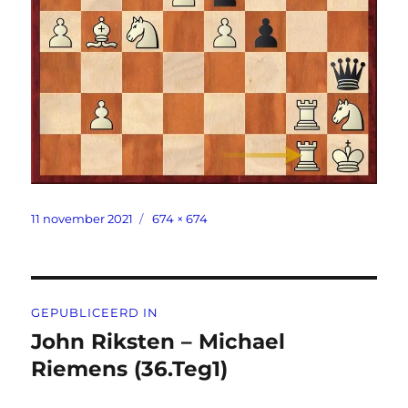
Geplaatst
Volledige
11 november 2021
674 × 674
op
grootte
Bericht
GEPUBLICEERD IN
navigatie
John Riksten – Michael
Riemens (36.Teg1)