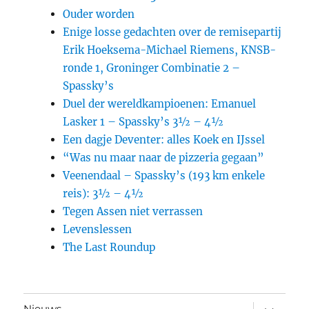
Ouder worden
Enige losse gedachten over de remisepartij
Erik Hoeksema-Michael Riemens, KNSB-
ronde 1, Groninger Combinatie 2 –
Spassky’s
Duel der wereldkampioenen: Emanuel
Lasker 1 – Spassky’s 3½ – 4½
Een dagje Deventer: alles Koek en IJssel
“Was nu maar naar de pizzeria gegaan”
Veenendaal – Spassky’s (193 km enkele
reis): 3½ – 4½
Tegen Assen niet verrassen
Levenslessen
The Last Roundup
submen
Nieuws