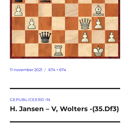
Geplaatst
Volledige
11 november 2021
674 × 674
op
grootte
Bericht
GEPUBLICEERD IN
navigatie
H. Jansen – V, Wolters -(35.Df3)