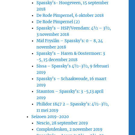
Spassky’s- Hoogeveen, 15 september
2018
De Rode Pimpernel, 6 oktober 2018
De Rode Pimpernel (2)
Spassky’s – HSP/Veendam: 4½ – 3½,
3 november 2018
Mid Fryslân – Spassky’s: 0 – 8, 24
november 2018
Spassky’s – Haren & Oostermoer: 3
-5, 15 december 2018
Sissa – Spassky’s 4½-3½, 9 februari
2019
Spassky’s – Schaakwoude, 16 maart
2019
Staunton – Spassky’s: 3 -5,13 april
2019
Philidor 1847 2 – Spassky’s: 4½-3½,
11 mei 2019
Seizoen 2019-2020
Nescio, 28 september 2019
Complotdenken, 2 november 2019