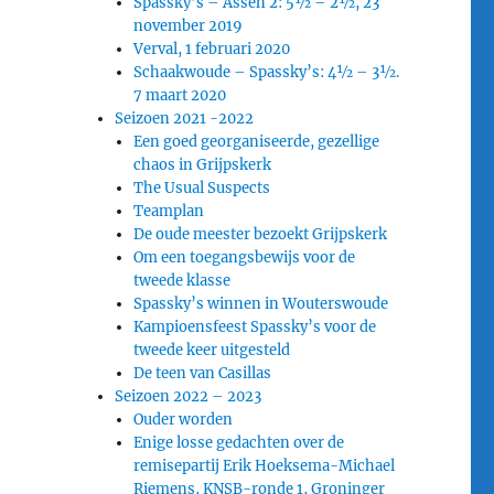
Spassky’s – Assen 2: 5½ – 2½, 23
november 2019
Verval, 1 februari 2020
Schaakwoude – Spassky’s: 4½ – 3½.
7 maart 2020
Seizoen 2021 -2022
Een goed georganiseerde, gezellige
chaos in Grijpskerk
The Usual Suspects
Teamplan
De oude meester bezoekt Grijpskerk
Om een toegangsbewijs voor de
tweede klasse
Spassky’s winnen in Wouterswoude
Kampioensfeest Spassky’s voor de
tweede keer uitgesteld
De teen van Casillas
Seizoen 2022 – 2023
Ouder worden
Enige losse gedachten over de
remisepartij Erik Hoeksema-Michael
Riemens, KNSB-ronde 1, Groninger