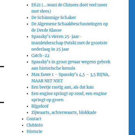
E621 (….want de Chinees doet veel meer
met vlees)
De Schimmige Schaker
De Algemene Schaakbeschouwingen op
de Derde Klasse
Spassky’s vieren 25-jaar-
teamleiderschap Putski met de grootste
nederlaag in 25 jaar
Catch-22
Spassky’s in groot gevaar wegens gebrek
aan historische kennis
Max Euwe 1 – Spassky’s 4,5 – 3,5 BIJNA,
MAAR NET NIET
Een beetje rustig aan, als dat kan
Een engine springt op rood, een engine
springt op groen
Bijgeloof
Zijwaarts, achterwaarts, blokkade
Contact
Clubinfo
Historie