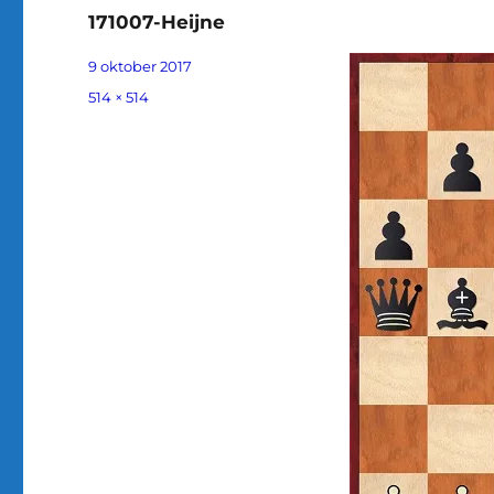
171007-Heijne
Geplaatst
9 oktober 2017
op
Volledige
514 × 514
grootte